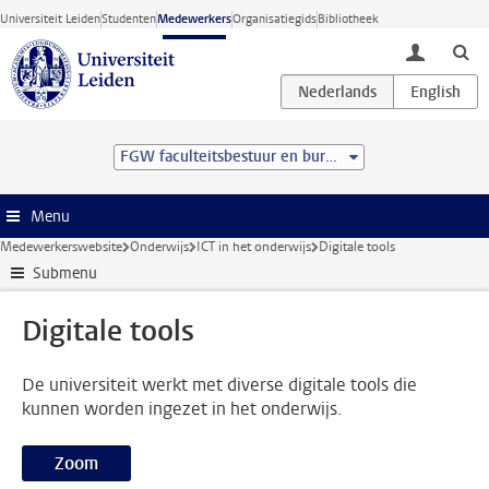
Ga direct naar de inhoud
Universiteit Leiden
Studenten
Medewerkers
Organisatiegids
Bibliotheek
toggle lo
FGW faculteitsbestuur en bureau
Menu
Medewerkerswebsite
Onderwijs
ICT in het onderwijs
Digitale tools
Submenu
Digitale tools
De universiteit werkt met diverse digitale tools die
kunnen worden ingezet in het onderwijs.
Zoom