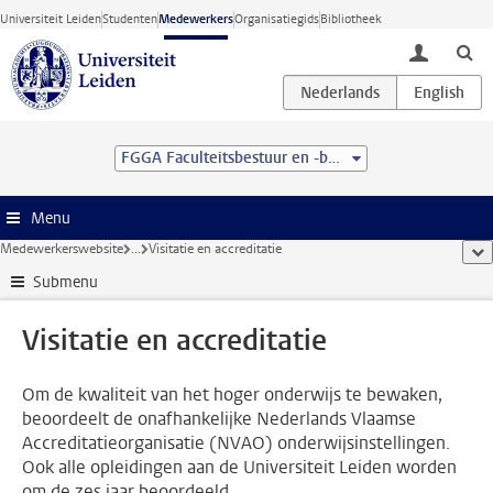
Ga direct naar de inhoud
Universiteit Leiden
Studenten
Medewerkers
Organisatiegids
Bibliotheek
toggle lo
FGGA Faculteitsbestuur en -bureau
Menu
Medewerkerswebsite
...
Visitatie en accreditatie
too
Submenu
Visitatie en accreditatie
Om de kwaliteit van het hoger onderwijs te bewaken,
beoordeelt de onafhankelijke Nederlands Vlaamse
Accreditatieorganisatie (NVAO) onderwijsinstellingen.
Ook alle opleidingen aan de Universiteit Leiden worden
om de zes jaar beoordeeld.