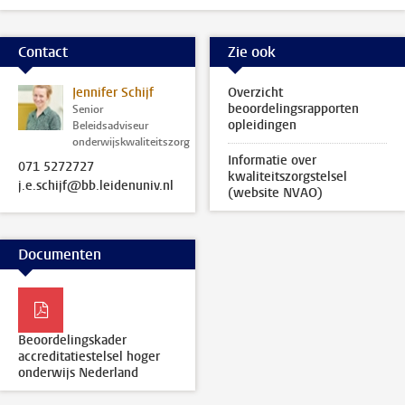
Contact
Zie ook
Jennifer Schijf
Overzicht
beoordelingsrapporten
Senior
opleidingen
Beleidsadviseur
onderwijskwaliteitszorg
Informatie over
071 5272727
kwaliteitszorgstelsel
j.e.schijf@bb.leidenuniv.nl
(website NVAO)
Documenten
Beoordelingskader
accreditatiestelsel hoger
onderwijs Nederland