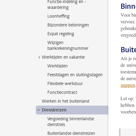
Functie-indeling en -
Binn
waardering
Voor bi
Loonheffing
vervoer.
Bijzondere beloningen
gebruik
Expat regeling
vergoed
Wijzigen
Buit
bankrekeningnummer
Werktijden en vakantie
Als je 
de univ
Werktijden
toestemm
Feestdagen en sluitingsdagen
de univ
Flexibele werkduur
stappen
Functiecontract
Let op:
Werken in het buitenland
hebben 
Dienstreizen
voorber
Vergoeding binnenlandse
dienstreis
Buitenlandse dienstreizen