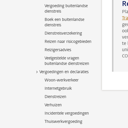
R
Vergoeding buitenlandse
dienstreis
Pl
Tr
Boek een buitenlandse
ge
dienstreis
ook
Dienstreisverzekering
ve
Reizen naar risicogebieden
te 
un
Reizigersadvies
CO
Veelgestelde vragen
buitenlandse dienstreizen
Vergoedingen en declaraties
Woon-werkverkeer
Internetgebruik
Dienstreizen
Verhuizen
Incidentele vergoedingen
Thuiswerkvergoeding