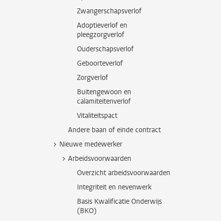
Zwangerschapsverlof
Adoptieverlof en
pleegzorgverlof
Ouderschapsverlof
Geboorteverlof
Zorgverlof
Buitengewoon en
calamiteitenverlof
Vitaliteitspact
Andere baan of einde contract
Nieuwe medewerker
Arbeidsvoorwaarden
Overzicht arbeidsvoorwaarden
Integriteit en nevenwerk
Basis Kwalificatie Onderwijs
(BKO)