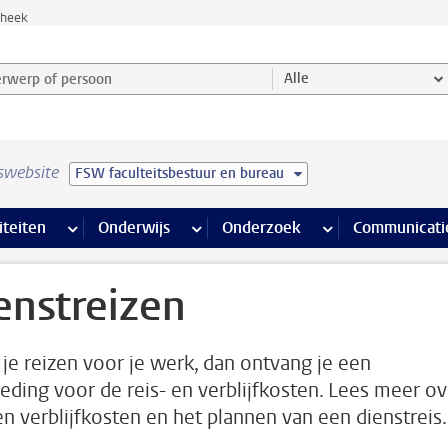
theek
werp of persoon en selecteer categorie
Alle
swebsite
FSW faculteitsbestuur en bureau
na’s
 pagina’s
iteiten
meer Faciliteiten pagina’s
Onderwijs
meer Onderwijs pagina’s
Onderzoek
meer Onderzoek p
Communicati
enstreizen
je reizen voor je werk, dan ontvang je een
eding voor de reis- en verblijfkosten. Lees meer ov
 en verblijfkosten en het plannen van een dienstreis.