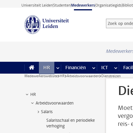
Ga direct naar de inhoud
Universiteit Leiden
Studenten
Medewerkers
Organisatiegids
Biblio
Zoek op onder
Zoekterm
Medewerker
HR
meer HR pagina’s
Financiën
meer Financiën pagi
ICT
meer ICT
Facil
Medewerkerswebsite
HR
Arbeidsvoorwaarden
Dienstreizen
Di
HR
Arbeidsvoorwaarden
Moet 
Salaris
vergo
Salarisschaal en periodieke
reis-
verhoging