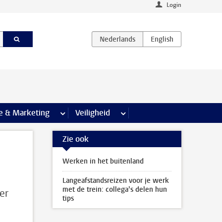
Login
agina’s
e & Marketing
meer Communicatie & Marketing pagina’s
Veiligheid
meer Veiligheid pagina’s
Zie ook
Werken in het buitenland
Langeafstandsreizen voor je werk
met de trein: collega’s delen hun
er
tips