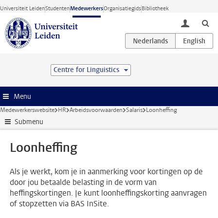
Ga direct naar de inhoud
Universiteit Leiden
Studenten
Medewerkers
Organisatiegids
Bibliotheek
toggle lo
Centre for Linguistics
Menu
Medewerkerswebsite
HR
Arbeidsvoorwaarden
Salaris
Loonheffing
Submenu
Loonheffing
Als je werkt, kom je in aanmerking voor kortingen op de
door jou betaalde belasting in de vorm van
heffingskortingen. Je kunt loonheffingskorting aanvragen
of stopzetten via BAS InSite.