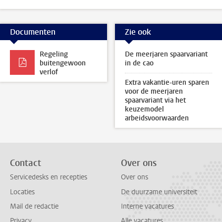
Documenten
Zie ook
Regeling
De meerjaren spaarvariant
buitengewoon
in de cao
verlof
Extra vakantie-uren sparen
voor de meerjaren
spaarvariant via het
keuzemodel
arbeidsvoorwaarden
Contact
Over ons
Servicedesks en recepties
Over ons
Locaties
De duurzame universiteit
Mail de redactie
Interne vacatures
Privacy
Alle vacatures