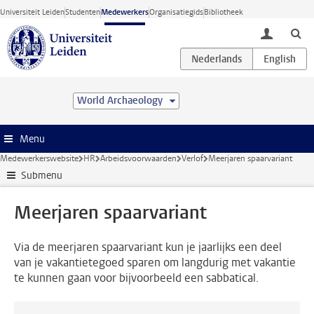
Ga direct naar de inhoud
Universiteit Leiden
Studenten
Medewerkers
Organisatiegids
Bibliotheek
toggle lo
World Archaeology
Menu
Medewerkerswebsite
HR
Arbeidsvoorwaarden
Verlof
Meerjaren spaarvariant
Submenu
Meerjaren spaarvariant
Via de meerjaren spaarvariant kun je jaarlijks een deel
van je vakantietegoed sparen om langdurig met vakantie
te kunnen gaan voor bijvoorbeeld een sabbatical.