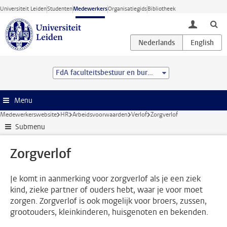
Ga direct naar de inhoud
Universiteit Leiden
Studenten
Medewerkers
Organisatiegids
Bibliotheek
toggle lo
FdA faculteitsbestuur en bureau
Menu
Medewerkerswebsite
HR
Arbeidsvoorwaarden
Verlof
Zorgverlof
Submenu
Zorgverlof
Je komt in aanmerking voor zorgverlof als je een ziek
kind, zieke partner of ouders hebt, waar je voor moet
zorgen. Zorgverlof is ook mogelijk voor broers, zussen,
grootouders, kleinkinderen, huisgenoten en bekenden.