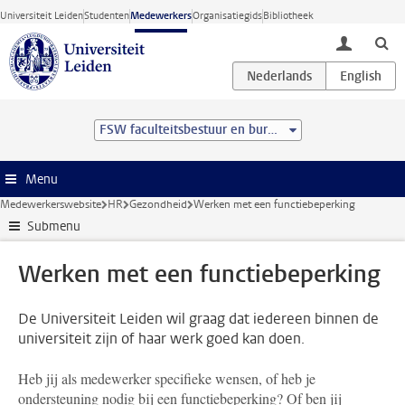
Ga direct naar de inhoud
Universiteit Leiden
Studenten
Medewerkers
Organisatiegids
Bibliotheek
toggle lo
FSW faculteitsbestuur en bureau
Menu
Medewerkerswebsite
HR
Gezondheid
Werken met een functiebeperking
Submenu
Werken met een functiebeperking
De Universiteit Leiden wil graag dat iedereen binnen de
universiteit zijn of haar werk goed kan doen.
Heb jij als medewerker specifieke wensen, of heb je
ondersteuning nodig bij een functiebeperking? Of ben jij