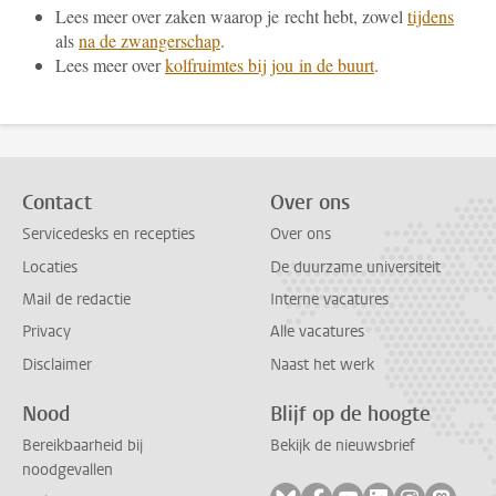
Lees meer over zaken waarop je recht hebt, zowel
tijdens
als
na de zwangerschap
.
Lees meer over
kolfruimtes bij jou in de buurt
.
Contact
Over ons
Servicedesks en recepties
Over ons
Locaties
De duurzame universiteit
Mail de redactie
Interne vacatures
Privacy
Alle vacatures
Disclaimer
Naast het werk
Nood
Blijf op de hoogte
Bereikbaarheid bij
Bekijk de nieuwsbrief
noodgevallen
Volg ons op bluesky
Volg ons op facebook
Volg ons op youtub
Volg ons op li
Volg ons o
Volg 