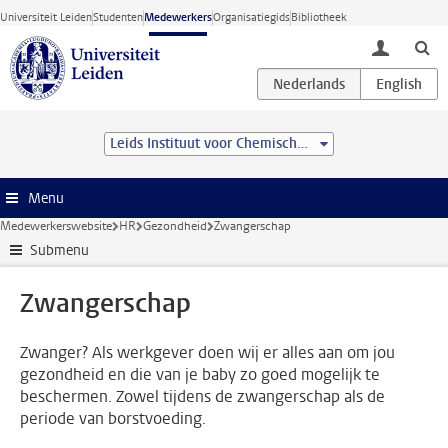
Ga direct naar de inhoud
Universiteit Leiden
Studenten
Medewerkers
Organisatiegids
Bibliotheek
toggle lo
Leids Instituut voor Chemisch Onderzoek (LIC)
Menu
Medewerkerswebsite
HR
Gezondheid
Zwangerschap
Submenu
Zwangerschap
Zwanger? Als werkgever doen wij er alles aan om jou
gezondheid en die van je baby zo goed mogelijk te
beschermen. Zowel tijdens de zwangerschap als de
periode van borstvoeding.