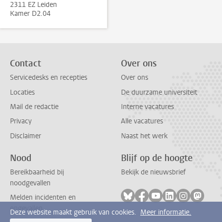
2311 EZ Leiden
Kamer D2.04
Contact
Over ons
Servicedesks en recepties
Over ons
Locaties
De duurzame universiteit
Mail de redactie
Interne vacatures
Privacy
Alle vacatures
Disclaimer
Naast het werk
Nood
Blijf op de hoogte
Bereikbaarheid bij
Bekijk de nieuwsbrief
noodgevallen
Volg ons op bluesky
Volg ons op facebook
Volg ons op youtub
Volg ons op li
Volg ons o
Volg 
Melden incidenten en
ongevallen
Deze website maakt gebruik van cookies.
Meer informatie.