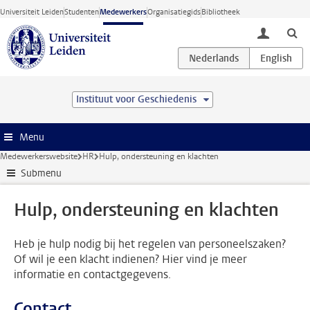
Ga direct naar de inhoud
Universiteit Leiden
Studenten
Medewerkers
Organisatiegids
Bibliotheek
toggle lo
Instituut voor Geschiedenis
Menu
Medewerkerswebsite
HR
Hulp, ondersteuning en klachten
Submenu
Hulp, ondersteuning en klachten
Heb je hulp nodig bij het regelen van personeelszaken?
Of wil je een klacht indienen? Hier vind je meer
informatie en contactgegevens.
Contact