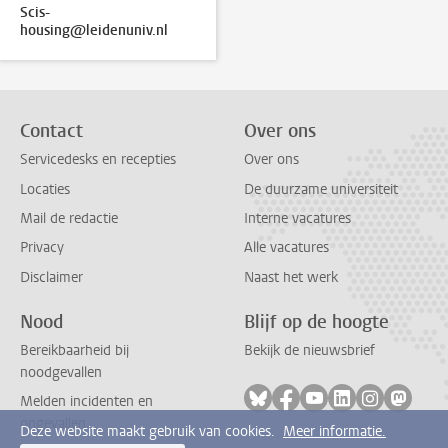
Scis-
housing@leidenuniv.nl
Contact
Over ons
Servicedesks en recepties
Over ons
Locaties
De duurzame universiteit
Mail de redactie
Interne vacatures
Privacy
Alle vacatures
Disclaimer
Naast het werk
Nood
Blijf op de hoogte
Bereikbaarheid bij
Bekijk de nieuwsbrief
noodgevallen
Volg ons op bluesky
Volg ons op facebook
Volg ons op youtub
Volg ons op li
Volg ons o
Volg 
Melden incidenten en
ongevallen
Deze website maakt gebruik van cookies.
Meer informatie.