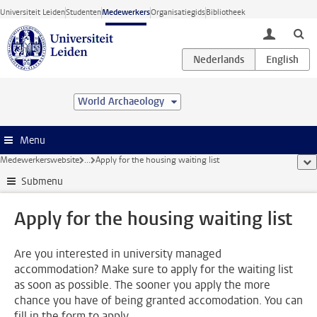
Ga direct naar de inhoud
Universiteit Leiden
Studenten
Medewerkers
Organisatiegids
Bibliotheek
toggle lo
World Archaeology
Menu
Medewerkerswebsite
...
Apply for the housing waiting list
too
Submenu
Apply for the housing waiting list
Are you interested in university managed
accommodation? Make sure to apply for the waiting list
as soon as possible. The sooner you apply the more
chance you have of being granted accomodation. You can
fill in the form to apply.