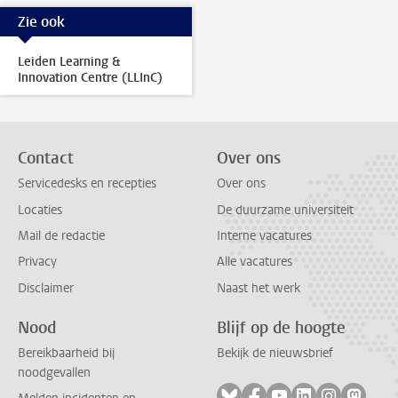
Zie ook
Leiden Learning &
Innovation Centre (LLInC)
Contact
Over ons
Servicedesks en recepties
Over ons
Locaties
De duurzame universiteit
Mail de redactie
Interne vacatures
Privacy
Alle vacatures
Disclaimer
Naast het werk
Nood
Blijf op de hoogte
Bereikbaarheid bij
Bekijk de nieuwsbrief
noodgevallen
Volg ons op bluesky
Volg ons op facebook
Volg ons op youtub
Volg ons op li
Volg ons o
Volg 