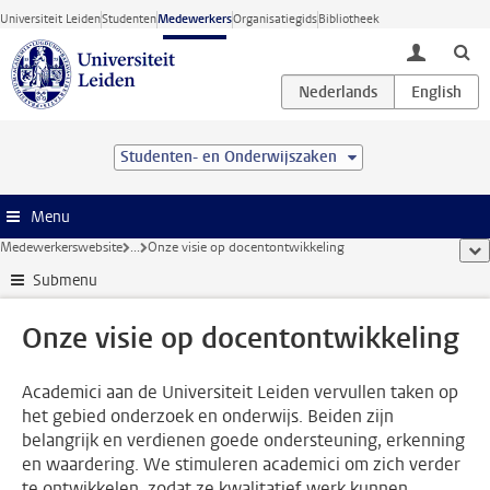
Ga direct naar de inhoud
Universiteit Leiden
Studenten
Medewerkers
Organisatiegids
Bibliotheek
toggle lo
Studenten- en Onderwijszaken
Menu
Medewerkerswebsite
...
Onze visie op docentontwikkeling
too
Submenu
Onze visie op docentontwikkeling
Academici aan de Universiteit Leiden vervullen taken op
het gebied onderzoek en onderwijs. Beiden zijn
belangrijk en verdienen goede ondersteuning, erkenning
en waardering. We stimuleren academici om zich verder
te ontwikkelen, zodat ze kwalitatief werk kunnen