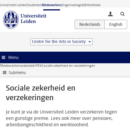
Ga direct naar de inhoud
Universiteit Leiden
Studenten
Medewerkers
Organisatiegids
Bibliotheek
toggle lo
Centre for the Arts in Society
Menu
Medewerkerswebsite
HR
Sociale zekerheid en verzekeringen
Submenu
Sociale zekerheid en
verzekeringen
Je kunt je via de Universiteit Leiden verzekeren tegen
een gunstige premie. Lees ook meer over pensioen,
arbeidsongeschiktheid en werkloosheid.