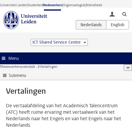
Ga direct naar de inhoud
Universiteit Leiden
Studenten
Medewerkers
Organisatiegids
Bibliotheek
toggle lo
ICT Shared Service Centre
Menu
Medewerkerswebsite
...
Vertalingen
too
Submenu
Vertalingen
De vertaalafdeling van het Academisch Talencentrum
(ATC) heeft ruime ervaring met vertaalwerk van het
Nederlands naar het Engels en van het Engels naar het
Nederlands.