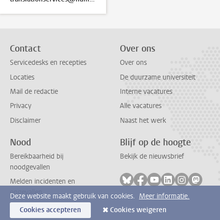
Contact
Over ons
Servicedesks en recepties
Over ons
Locaties
De duurzame universiteit
Mail de redactie
Interne vacatures
Privacy
Alle vacatures
Disclaimer
Naast het werk
Nood
Blijf op de hoogte
Bereikbaarheid bij
Bekijk de nieuwsbrief
noodgevallen
Volg ons op bluesky
Volg ons op facebook
Volg ons op youtub
Volg ons op li
Volg ons o
Volg 
Melden incidenten en
ongevallen
Deze website maakt gebruik van cookies.
Meer informatie.
Cookies accepteren
Cookies weigeren