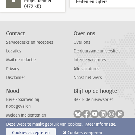
Projectbeheer
Feiten en cijfers
(479 kB)
Contact
Over ons
Servicedesks en recepties
Over ons
Locaties
De duurzame universiteit
Mail de redactie
Interne vacatures
Privacy
Alle vacatures
Disclaimer
Naast het werk
Nood
Blijf op de hoogte
Bereikbaarheid bij
Bekijk de nieuwsbrief
noodgevallen
Volg ons op bluesky
Volg ons op facebook
Volg ons op youtub
Volg ons op li
Volg ons o
Volg 
Melden incidenten en
ongevallen
Deze website maakt gebruik van cookies.
Meer informatie.
Cookies accepteren
Cookies weigeren