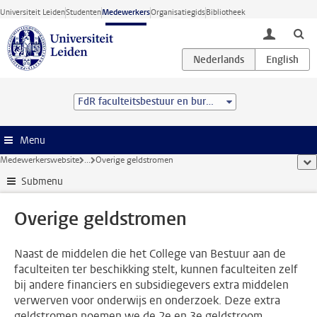
Ga direct naar de inhoud
Universiteit Leiden
Studenten
Medewerkers
Organisatiegids
Bibliotheek
toggle lo
FdR faculteitsbestuur en bureau
Menu
Medewerkerswebsite
...
Overige geldstromen
too
Submenu
Overige geldstromen
Naast de middelen die het College van Bestuur aan de
faculteiten ter beschikking stelt, kunnen faculteiten zelf
bij andere financiers en subsidiegevers extra middelen
verwerven voor onderwijs en onderzoek. Deze extra
geldstromen noemen we de 2e en 3e geldstroom.