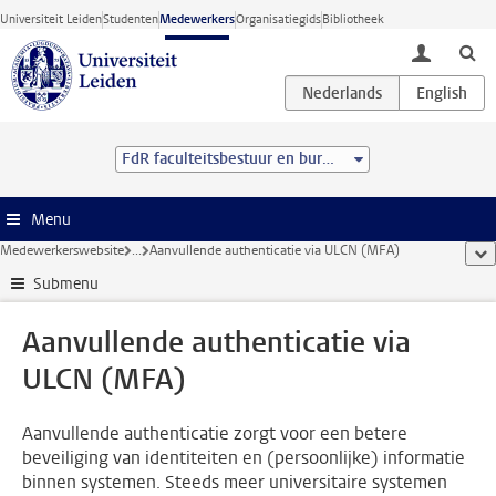
Ga direct naar de inhoud
Universiteit Leiden
Studenten
Medewerkers
Organisatiegids
Bibliotheek
toggle lo
FdR faculteitsbestuur en bureau
Menu
Medewerkerswebsite
...
Aanvullende authenticatie via ULCN (MFA)
too
Submenu
Aanvullende authenticatie via
ULCN (MFA)
Aanvullende authenticatie zorgt voor een betere
beveiliging van identiteiten en (persoonlijke) informatie
binnen systemen. Steeds meer universitaire systemen