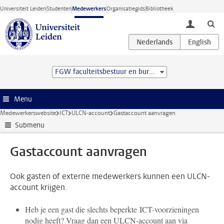
Ga direct naar de inhoud
Universiteit Leiden
Studenten
Medewerkers
Organisatiegids
Bibliotheek
toggle lo
FGW faculteitsbestuur en bureau
Menu
Medewerkerswebsite
ICT
ULCN-account
Gastaccount aanvragen
Submenu
Gastaccount aanvragen
Ook gasten of externe medewerkers kunnen een ULCN-
account krijgen.
Heb je een gast die slechts beperkte ICT-voorzieningen
nodig heeft? Vraag dan een ULCN-account aan via