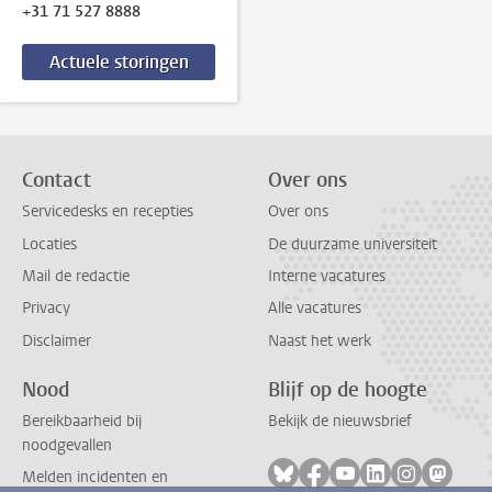
+31 71 527 8888
Actuele storingen
Contact
Over ons
Servicedesks en recepties
Over ons
Locaties
De duurzame universiteit
Mail de redactie
Interne vacatures
Privacy
Alle vacatures
Disclaimer
Naast het werk
Nood
Blijf op de hoogte
Bereikbaarheid bij
Bekijk de nieuwsbrief
noodgevallen
Volg ons op bluesky
Volg ons op facebook
Volg ons op youtub
Volg ons op li
Volg ons o
Volg 
Melden incidenten en