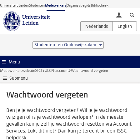
Ga direct naar de inhoud
Universiteit Leiden
Studenten
Medewerkers
Organisatiegids
Bibliotheek
toggle lo
Studenten- en Onderwijszaken
Menu
Medewerkerswebsite
ICT
ULCN-account
Wachtwoord vergeten
Submenu
Wachtwoord vergeten
Ben je je wachtwoord vergeten? Wil je je wachtwoord
wijzigen of is je wachtwoord verlopen? In de meeste
gevallen kun je zelf je wachtwoord resetten via Account
Services. Lukt dit niet? Dan kun je terecht bij een ISSC-
helpdesk.