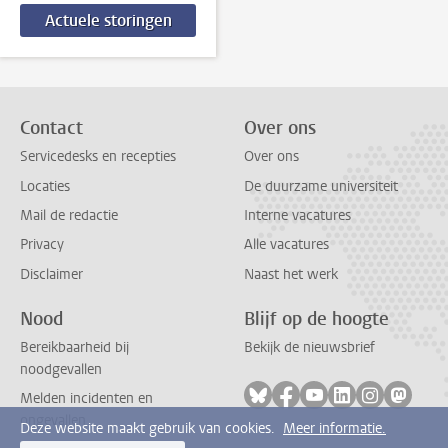
Actuele storingen
Contact
Over ons
Servicedesks en recepties
Over ons
Locaties
De duurzame universiteit
Mail de redactie
Interne vacatures
Privacy
Alle vacatures
Disclaimer
Naast het werk
Nood
Blijf op de hoogte
Bereikbaarheid bij
Bekijk de nieuwsbrief
noodgevallen
Volg ons op bluesky
Volg ons op facebook
Volg ons op youtub
Volg ons op li
Volg ons o
Volg 
Melden incidenten en
ongevallen
Deze website maakt gebruik van cookies.
Meer informatie.