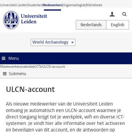
Ga direct naar de inhoud
Universiteit Leiden
Studenten
Medewerkers
Organisatiegids
Bibliotheek
toggle lo
World Archaeology
Menu
Medewerkerswebsite
ICT
ULCN-account
Submenu
ULCN-account
Als nieuwe medewerker van de Universiteit Leiden
ontvang je automatisch een ULCN-account waarmee je
direct toegang krijgt tot je werkplek, wifi en diverse ICT-
systemen. Je vindt hier alle informatie over het activeren
en beveiligen van dit account, en de antwoorden op