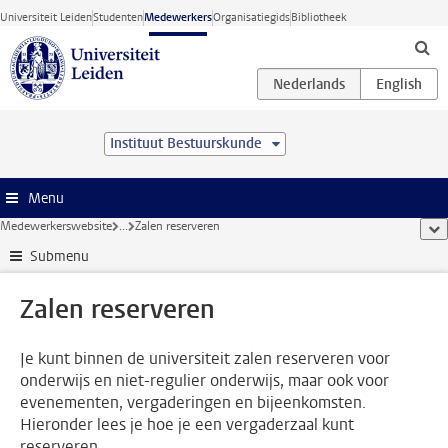
Ga direct naar de inhoud
Universiteit Leiden
Studenten
Medewerkers
Organisatiegids
Bibliotheek
Instituut Bestuurskunde
Menu
Medewerkerswebsite
...
Zalen reserveren
too
Submenu
Zalen reserveren
Je kunt binnen de universiteit zalen reserveren voor
onderwijs en niet-regulier onderwijs, maar ook voor
evenementen, vergaderingen en bijeenkomsten.
Hieronder lees je hoe je een vergaderzaal kunt
reserveren.