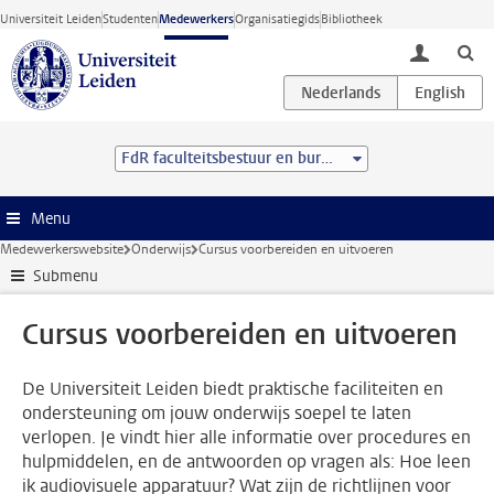
Ga direct naar de inhoud
Universiteit Leiden
Studenten
Medewerkers
Organisatiegids
Bibliotheek
toggle lo
FdR faculteitsbestuur en bureau
Menu
Medewerkerswebsite
Onderwijs
Cursus voorbereiden en uitvoeren
Submenu
Cursus voorbereiden en uitvoeren
De Universiteit Leiden biedt praktische faciliteiten en
ondersteuning om jouw onderwijs soepel te laten
verlopen. Je vindt hier alle informatie over procedures en
hulpmiddelen, en de antwoorden op vragen als: Hoe leen
ik audiovisuele apparatuur? Wat zijn de richtlijnen voor