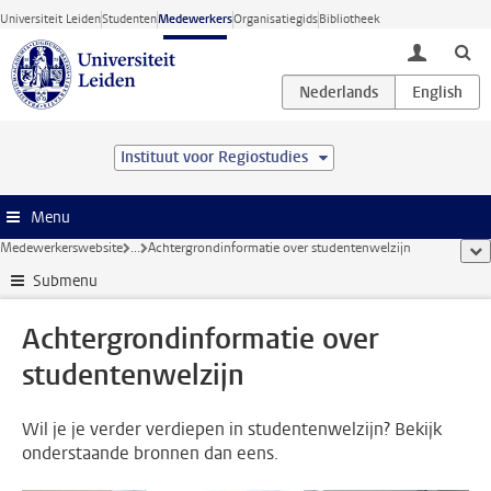
Ga direct naar de inhoud
Universiteit Leiden
Studenten
Medewerkers
Organisatiegids
Bibliotheek
toggle lo
Instituut voor Regiostudies
Menu
Medewerkerswebsite
...
Achtergrondinformatie over studentenwelzijn
too
Submenu
Achtergrondinformatie over
studentenwelzijn
Wil je je verder verdiepen in studentenwelzijn? Bekijk
onderstaande bronnen dan eens.