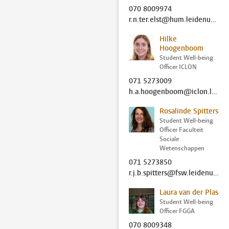
070 8009974
r.n.ter.elst@hum.leidenuniv.nl
Hilke
Hoogenboom
Student Well-being
Officer ICLON
071 5273009
h.a.hoogenboom@iclon.leidenuniv.nl
Rosalinde Spitters
Student Well-being
Officer Faculteit
Sociale
Wetenschappen
071 5273850
r.j.b.spitters@fsw.leidenuniv.nl
Laura van der Plas
Student Well-being
Officer FGGA
070 8009348