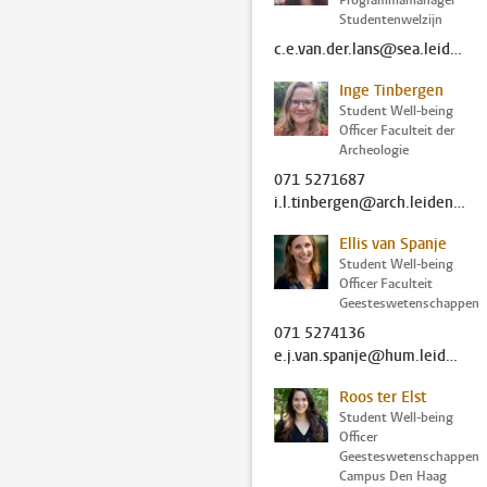
Programmamanager
Studentenwelzijn
c.e.van.der.lans@sea.leidenuniv.nl
Inge Tinbergen
Student Well-being
Officer Faculteit der
Archeologie
071 5271687
i.l.tinbergen@arch.leidenuniv.nl
Ellis van Spanje
Student Well-being
Officer Faculteit
Geesteswetenschappen
071 5274136
e.j.van.spanje@hum.leidenuniv.nl
Roos ter Elst
Student Well-being
Officer
Geesteswetenschappen
Campus Den Haag