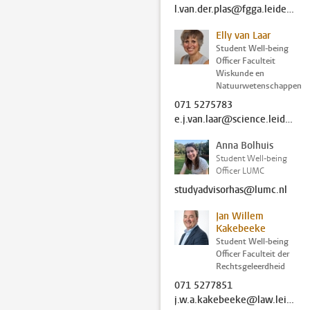
l.van.der.plas@fgga.leidenuniv.nl
Elly van Laar
Student Well-being
Officer Faculteit
Wiskunde en
Natuurwetenschappen
071 5275783
e.j.van.laar@science.leidenuniv.nl
Anna Bolhuis
Student Well-being
Officer LUMC
studyadvisorhas@lumc.nl
Jan Willem
Kakebeeke
Student Well-being
Officer Faculteit der
Rechtsgeleerdheid
071 5277851
j.w.a.kakebeeke@law.leidenuniv.nl