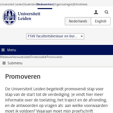
Ga direct naar de inhoud
Universiteit Leiden
Studenten
Medewerkers
Organisatiegids
Bibliotheek
toggle lo
FSW faculteitsbestuur en bureau
Menu
Medewerkerswebsite
Onderzoek
Promoveren
Submenu
Promoveren
De Universiteit Leiden begeleidt promovendi stap voor
stap van de start tot de verdediging. Je vindt hier meer
informatie over de toelating, het traject en de afronding,
en de antwoorden op vragen als: aan welke voorwaarden
moet ik voldoen? Waaraan moet mijn proefschrift