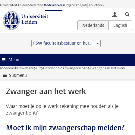
Ga direct naar de inhoud
Universiteit Leiden
Studenten
Medewerkers
Organisatiegids
Bibliotheek
toggle lo
FSW faculteitsbestuur en bureau
Menu
Medewerkerswebsite
HR
Gezondheid
Zwangerschap
Zwanger aan het werk
Submenu
Zwanger aan het werk
Waar moet je op je werk rekening mee houden als je
zwanger bent?
Moet ik mijn zwangerschap melden?