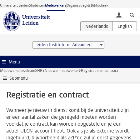
Ga direct naar de inhoud
Universiteit Leiden
Studenten
Medewerkers
Organisatiegids
Bibliotheek
toggle lo
Leiden Institute of Advanced Computer Science (LIACS)
Menu
Medewerkerswebsite
HR
Nieuwe medewerker
Registratie en contract
Submenu
Registratie en contract
Wanneer je nieuw in dienst komt bij de universiteit zijn
er een aantal zaken die geregeld moeten worden
voordat je contract kan worden opgesteld en je een
actief ULCN-account hebt. Ook als je als externe wordt
ingehuurd, bijvoorbeeld als ZZP’er, zul je eerst gegevens