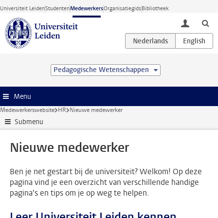
Ga direct naar de inhoud
Universiteit Leiden
Studenten
Medewerkers
Organisatiegids
Bibliotheek
toggle lo
Pedagogische Wetenschappen
Menu
Medewerkerswebsite
HR
Nieuwe medewerker
Submenu
Nieuwe medewerker
Ben je net gestart bij de universiteit? Welkom! Op deze
pagina vind je een overzicht van verschillende handige
pagina's en tips om je op weg te helpen.
Leer Universiteit Leiden kennen