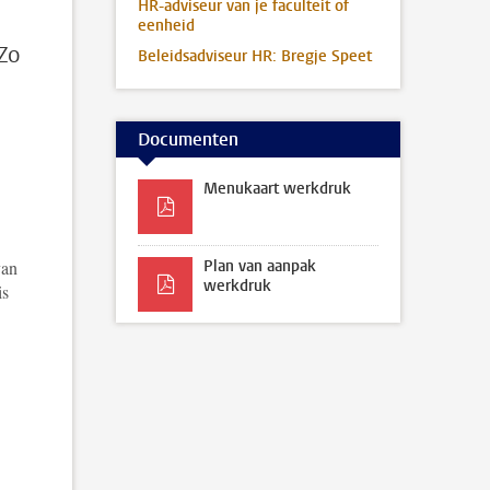
HR-adviseur van je faculteit of
eenheid
 Zo
Beleidsadviseur HR: Bregje Speet
Documenten
Menukaart werkdruk
van
Plan van aanpak
werkdruk
is