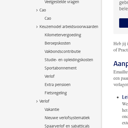
Veelgestelde vragen
gebr
bele
Cao
Cao
Keuzemodel arbeidsvoorwaarden
Kilometervergoeding
Heb jij
Beroepskosten
of Prac
Vakbondscontributie
Studie- en opleidingskosten
Aanp
Sportabonnement
Emaillu
Verlof
een paa
verlagen
Extra pensioen
Fietsregeling
Le
Verlof
Wet
Vakantie
he
ond
Nieuwe verlofsystematiek
ext
Spaarverlof en sabatticals