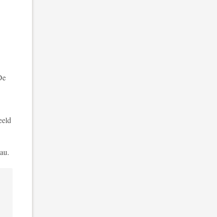
De
eeld
au.