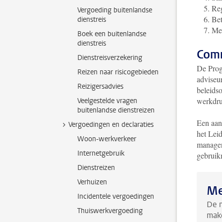
Reg
Vergoeding buitenlandse
Bet
dienstreis
Met
Boek een buitenlandse
dienstreis
Comm
Dienstreisverzekering
De Prog
Reizen naar risicogebieden
adviseu
Reizigersadvies
beleidso
werkdru
Veelgestelde vragen
buitenlandse dienstreizen
Een aant
Vergoedingen en declaraties
het Lei
Woon-werkverkeer
managers
Internetgebruik
gebruik
Dienstreizen
Verhuizen
Me
Incidentele vergoedingen
De 
Thuiswerkvergoeding
make