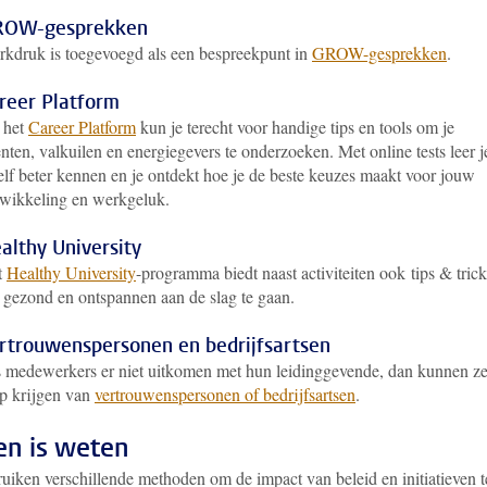
OW-gesprekken
kdruk is toegevoegd als een bespreekpunt in
GROW-gesprekken
.
reer Platform
 het
Career Platform
kun je terecht voor handige tips en tools om je
enten, valkuilen en energiegevers te onderzoeken. Met online tests leer j
elf beter kennen en je ontdekt hoe je de beste keuzes maakt voor jouw
wikkeling en werkgeluk.
althy University
t
Healthy University
-programma biedt naast activiteiten ook tips & trick
gezond en ontspannen aan de slag te gaan.
rtrouwenspersonen en bedrijfsartsen
 medewerkers er niet uitkomen met hun leidinggevende, dan kunnen z
p krijgen van
vertrouwenspersonen of bedrijfsartsen
.
n is weten
uiken verschillende methoden om de impact van beleid en initiatieven t