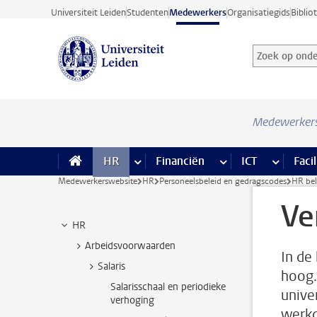
Ga direct naar de inhoud
Universiteit Leiden
Studenten
Medewerkers
Organisatiegids
Biblio
Zoek op onder
Zoekterm
Medewerker
HR
meer HR pagina’s
Financiën
meer Financiën pagi
ICT
meer ICT
Facil
Medewerkerswebsite
HR
Personeelsbeleid en gedragscodes
HR bel
Ve
HR
Arbeidsvoorwaarden
In de
Salaris
hoog. 
Salarisschaal en periodieke
unive
verhoging
werkd