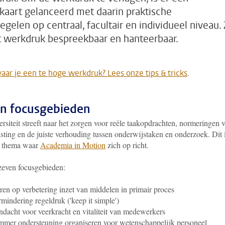
aart gelanceerd met daarin praktische
egelen op centraal, facultair en individueel niveau.
 werkdruk bespreekbaar en hanteerbaar.
vaar je een te hoge werkdruk? Lees onze tips & tricks
.
n focusgebieden
rsiteit streeft naar het zorgen voor reële taakopdrachten, normeringen 
sting en de juiste verhouding tussen onderwijstaken en onderzoek. Dit 
 thema waar
Academia in Motion
zich op richt.
 zeven focusgebieden:
ren op verbetering inzet van middelen in primair proces
mindering regeldruk ('keep it simple')
dacht voor veerkracht en vitaliteit van medewerkers
mmer ondersteuning organiseren voor wetenschappelijk personeel