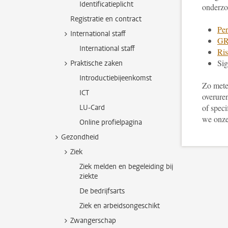
Identificatieplicht
onderzo
Registratie en contract
Per
International staff
GR
International staff
Ris
Sig
Praktische zaken
Introductiebijeenkomst
Zo mete
ICT
overure
of spec
LU-Card
we onze
Online profielpagina
Gezondheid
Ziek
Ziek melden en begeleiding bij
ziekte
De bedrijfsarts
Ziek en arbeidsongeschikt
Zwangerschap