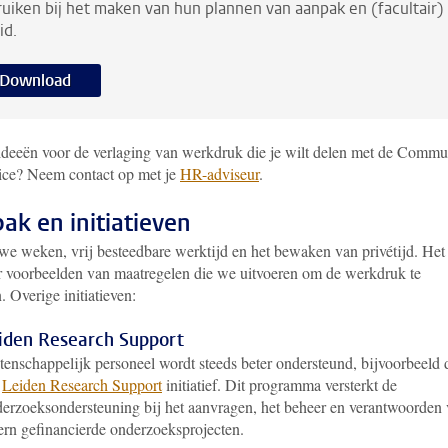
uiken bij het maken van hun plannen van aanpak en (facultair)
id.
Download
 ideeën voor de verlaging van werkdruk die je wilt delen met de Commu
tice? Neem contact op met je
HR
-adviseur
.
ak en initiatieven
we weken, vrij besteedbare werktijd en het bewaken van privétijd. Het 
r voorbeelden van maatregelen die we uitvoeren om de werkdruk te
. Overige initiatieven:
iden Research Support
enschappelijk personeel wordt steeds beter ondersteund, bijvoorbeeld 
t
Leiden Research Support
initiatief. Dit programma versterkt de
erzoeksondersteuning bij het aanvragen, het beheer en verantwoorden
ern gefinancierde onderzoeksprojecten.