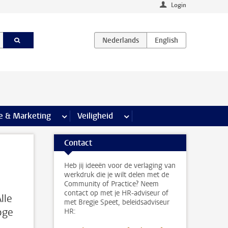
Login
agina’s
e & Marketing
meer Communicatie & Marketing pagina’s
Veiligheid
meer Veiligheid pagina’s
Contact
Heb jij ideeën voor de verlaging van
werkdruk die je wilt delen met de
Community of Practice? Neem
contact op met je HR-adviseur of
lle
met Bregje Speet, beleidsadviseur
oge
HR: