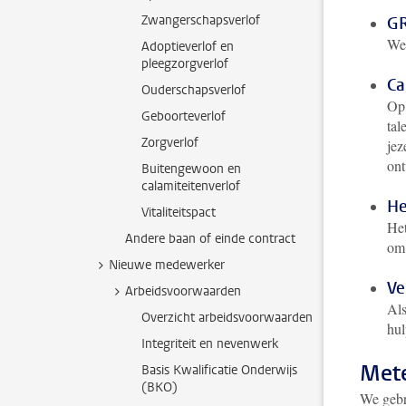
Zwangerschapsverlof
GR
Wer
Adoptieverlof en
pleegzorgverlof
Ca
Ouderschapsverlof
Op
Geboorteverlof
tal
Zorgverlof
jez
ont
Buitengewoon en
calamiteitenverlof
He
Vitaliteitspact
He
Andere baan of einde contract
om 
Nieuwe medewerker
Ve
Arbeidsvoorwaarden
Als
Overzicht arbeidsvoorwaarden
hul
Integriteit en nevenwerk
Mete
Basis Kwalificatie Onderwijs
(BKO)
We gebr