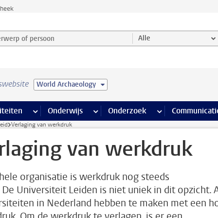
theek
werp of persoon en selecteer categorie
Alle
swebsite
World Archaeology
na’s
 pagina’s
iteiten
meer Faciliteiten pagina’s
Onderwijs
meer Onderwijs pagina’s
Onderzoek
meer Onderzoek p
Communicati
eid
Verlaging van werkdruk
rlaging van werkdruk
 hele organisatie is werkdruk nog steeds
De Universiteit Leiden is niet uniek in dit opzicht. A
rsiteiten in Nederland hebben te maken met een h
ruk. Om de werkdruk te verlagen, is er een