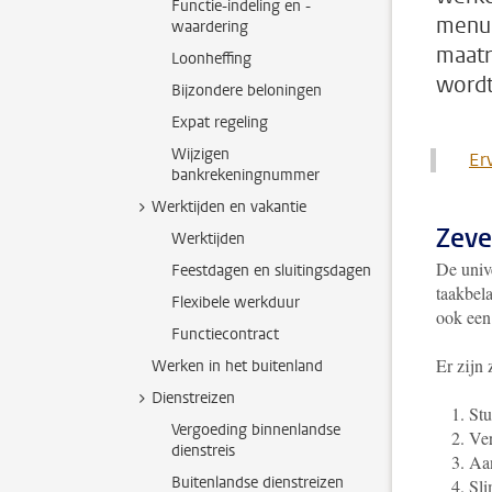
Functie-indeling en -
menuk
waardering
maatr
Loonheffing
wordt
Bijzondere beloningen
Expat regeling
Wijzigen
Er
bankrekeningnummer
Werktijden en vakantie
Zeve
Werktijden
De unive
Feestdagen en sluitingsdagen
taakbela
Flexibele werkduur
ook een
Functiecontract
Er zijn
Werken in het buitenland
Dienstreizen
Stu
Vergoeding binnenlandse
Ver
dienstreis
Aan
Buitenlandse dienstreizen
Sli