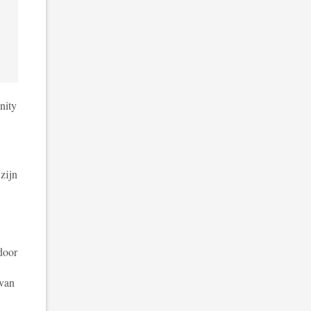
nity
zijn
door
 van