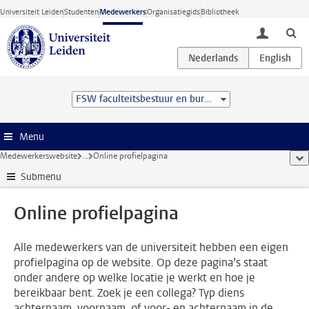
Ga direct naar de inhoud
Universiteit Leiden
Studenten
Medewerkers
Organisatiegids
Bibliotheek
toggle lo
FSW faculteitsbestuur en bureau
Menu
Medewerkerswebsite
...
Online profielpagina
too
Submenu
Online profielpagina
Alle medewerkers van de universiteit hebben een eigen
profielpagina op de website. Op deze pagina’s staat
onder andere op welke locatie je werkt en hoe je
bereikbaar bent. Zoek je een collega? Typ diens
achternaam, voornaam, of voor- en achternaam in de