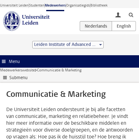
Ga direct naar de inhoud
Universiteit Leiden
Studenten
Medewerkers
Organisatiegids
Bibliotheek
toggle lo
Leiden Institute of Advanced Computer Science (LIACS)
Menu
Medewerkerswebsite
Communicatie & Marketing
Submenu
Communicatie & Marketing
De Universiteit Leiden ondersteunt je bij alle facetten
van communicatie, marketing en relatiebeheer. Je vindt
hier meer informatie over de beschikbare middelen en
strategieën voor diverse doelgroepen, en de antwoorden
op vragen als: Hoe pas ik de huisstijl toe? Hoe breng ik