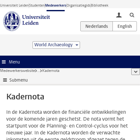
Ga direct naar de inhoud
Universiteit Leiden
Studenten
Medewerkers
Organisatiegids
Bibliotheek
toggle lo
World Archaeology
Menu
Medewerkerswebsite
...
Kadernota
too
Submenu
Kadernota
In de Kadernota worden de financiële ontwikkelingen
voor de komende jaren geschetst. De nota vormt het
startpunt voor de Planning- en Control-cyclus voor het
nieuwe jaar. In de Kadernota worden de verwachte
inkomsten uit de eerste geldstroom afgezet tegen de