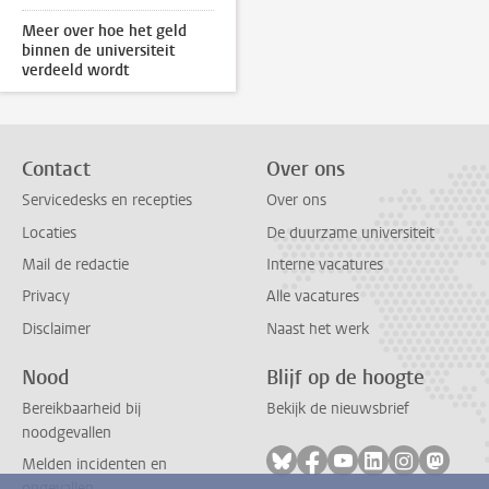
Meer over hoe het geld
binnen de universiteit
verdeeld wordt
Contact
Over ons
Servicedesks en recepties
Over ons
Locaties
De duurzame universiteit
Mail de redactie
Interne vacatures
Privacy
Alle vacatures
Disclaimer
Naast het werk
Nood
Blijf op de hoogte
Bereikbaarheid bij
Bekijk de nieuwsbrief
noodgevallen
Volg ons op bluesky
Volg ons op facebook
Volg ons op youtub
Volg ons op li
Volg ons o
Volg 
Melden incidenten en
ongevallen