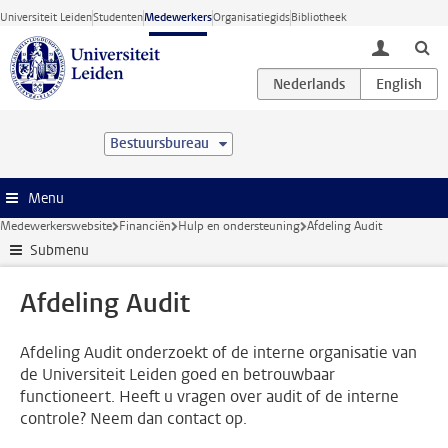
Ga direct naar de inhoud
Universiteit Leiden
Studenten
Medewerkers
Organisatiegids
Bibliotheek
toggle lo
Bestuursbureau
Menu
Medewerkerswebsite
Financiën
Hulp en ondersteuning
Afdeling Audit
Submenu
Afdeling Audit
Afdeling Audit onderzoekt of de interne organisatie van
de Universiteit Leiden goed en betrouwbaar
functioneert. Heeft u vragen over audit of de interne
controle? Neem dan contact op.