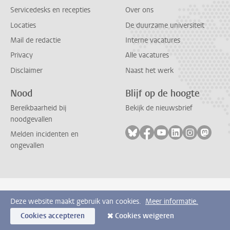
Servicedesks en recepties
Over ons
Locaties
De duurzame universiteit
Mail de redactie
Interne vacatures
Privacy
Alle vacatures
Disclaimer
Naast het werk
Nood
Blijf op de hoogte
Bereikbaarheid bij
Bekijk de nieuwsbrief
noodgevallen
Volg ons op bluesky
Volg ons op facebook
Volg ons op youtub
Volg ons op li
Volg ons o
Volg 
Melden incidenten en
ongevallen
Deze website maakt gebruik van cookies.
Meer informatie.
Cookies accepteren
Cookies weigeren