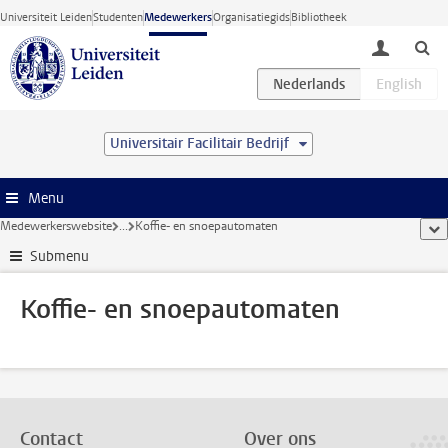
Ga direct naar de inhoud
Universiteit Leiden
Studenten
Medewerkers
Organisatiegids
Bibliotheek
toggle lo
Universitair Facilitair Bedrijf
Menu
Medewerkerswebsite
...
Koffie- en snoepautomaten
too
Submenu
Koffie- en snoepautomaten
Contact
Over ons