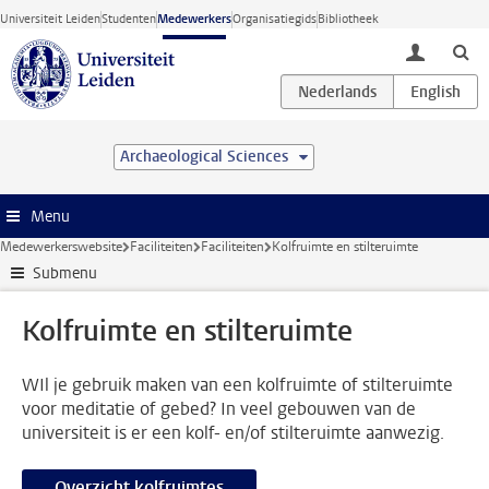
Ga direct naar de inhoud
Universiteit Leiden
Studenten
Medewerkers
Organisatiegids
Bibliotheek
toggle lo
Archaeological Sciences
Menu
Medewerkerswebsite
Faciliteiten
Faciliteiten
Kolfruimte en stilteruimte
Submenu
Kolfruimte en stilteruimte
WIl je gebruik maken van een kolfruimte of stilteruimte
voor meditatie of gebed? In veel gebouwen van de
universiteit is er een kolf- en/of stilteruimte aanwezig.
Overzicht kolfruimtes