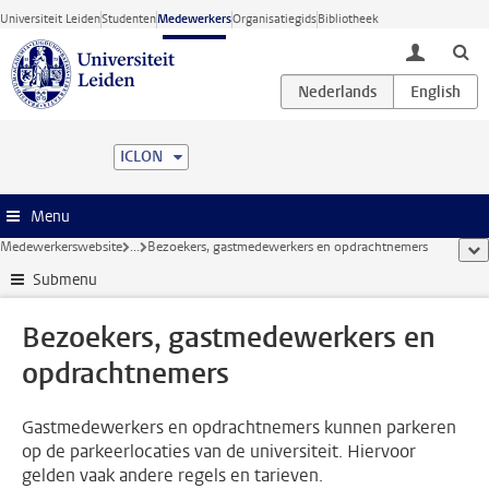
Ga direct naar de inhoud
Universiteit Leiden
Studenten
Medewerkers
Organisatiegids
Bibliotheek
toggle lo
ICLON
Menu
Medewerkerswebsite
...
Bezoekers, gastmedewerkers en opdrachtnemers
too
Submenu
Bezoekers, gastmedewerkers en
opdrachtnemers
Gastmedewerkers en opdrachtnemers kunnen parkeren
op de parkeerlocaties van de universiteit. Hiervoor
gelden vaak andere regels en tarieven.