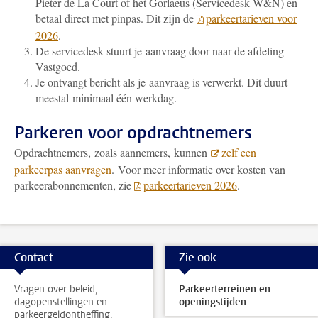
Pieter de La Court of het Gorlaeus (Servicedesk W&N) en
betaal direct met pinpas
. Dit zijn de
parkeertarieven voor
2026
.
De servicedesk stuurt je aanvraag door naar de afdeling
Vastgoed.
Je ontvangt bericht als je aanvraag is verwerkt. Dit duurt
meestal minimaal één werkdag.
Parkeren voor opdrachtnemers
Opdrachtnemers, zoals aannemers, kunnen
zelf een
parkeerpas aanvragen
. Voor meer informatie over kosten van
parkeerabonnementen, zie
parkeertarieven 2026
.
Contact
Zie ook
Vragen over beleid,
Parkeerterreinen en
dagopenstellingen en
openingstijden
parkeergeldontheffing.