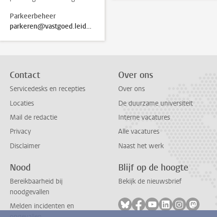
Parkeerbeheer
parkeren@vastgoed.leidenuniv.nl
Contact
Over ons
Servicedesks en recepties
Over ons
Locaties
De duurzame universiteit
Mail de redactie
Interne vacatures
Privacy
Alle vacatures
Disclaimer
Naast het werk
Nood
Blijf op de hoogte
Bereikbaarheid bij
Bekijk de nieuwsbrief
noodgevallen
Volg ons op bluesky
Volg ons op facebook
Volg ons op youtub
Volg ons op li
Volg ons o
Volg 
Melden incidenten en
ongevallen