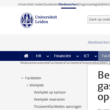
Ga direct naar de inhoud
Universiteit Leiden
Studenten
Medewerkers
Organisatiegids
Biblio
Zoek op onder
Zoekterm
Medewerker
HR
meer HR pagina’s
Financiën
meer Financiën pagi
ICT
meer ICT
Facil
Medewerkerswebsite
Faciliteiten
Faciliteiten
Parkeren
Bezoekers,
Be
Faciliteiten
ga
Werkplek
op
Werkplek op kantoor
Werkplek reserveren
Thuiswerkfaciliteiten aanvragen