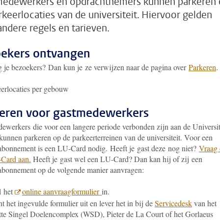
edewerkers en opdrachtnemers kunnen parkeren
rkeerlocaties van de universiteit. Hiervoor gelden
andere regels en tarieven.
ekers ontvangen
 je bezoekers? Dan kun je ze verwijzen naar de pagina over
Parkeren
.
erlocaties per gebouw
eren voor gastmedewerkers
ewerkers die voor een langere periode verbonden zijn aan de Universit
kunnen parkeren op de parkeerterreinen van de universiteit. Voor een
abonnement is een LU-Card nodig. Heeft je gast deze nog niet?
Vraag
Card aan.
Heeft je gast wel een LU-Card? Dan kan hij of zij een
abonnement op de volgende manier aanvragen:
l het
online aanvraagformulier
in.
nt het ingevulde formulier uit en lever het in bij de
Servicedesk
van het
te Singel Doelencomplex (WSD), Pieter de La Court of het Gorlaeus