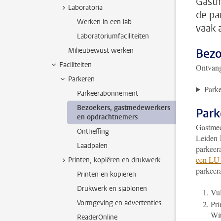
Gastm
Laboratoria
de pa
Werken in een lab
vaak 
Laboratoriumfaciliteiten
Milieubewust werken
Bezo
Faciliteiten
Ontvang
Parkeren
Parke
Parkeerabonnement
Bezoekers, gastmedewerkers
Park
en opdrachtnemers
Gastmed
Ontheffing
Leiden 
Laadpalen
parkeer
een LU-
Printen, kopiëren en drukwerk
parkeer
Printen en kopiëren
Drukwerk en sjablonen
Vu
Vormgeving en advertenties
Pri
Wit
ReaderOnline