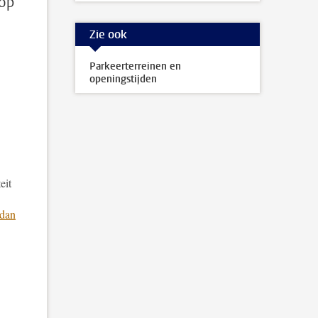
 op
Zie ook
Parkeerterreinen en
openingstijden
eit
 dan