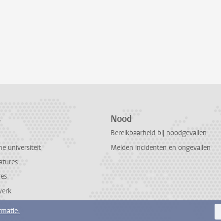
s
Nood
Bereikbaarheid bij noodgevallen
 universiteit
Melden incidenten en ongevallen
atures
res
werk
rmatie.