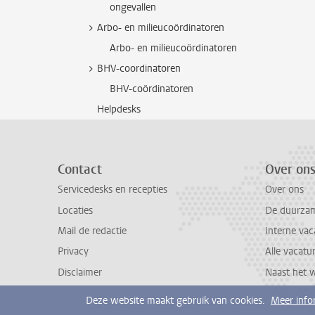
ongevallen
Arbo- en milieucoördinatoren
Arbo- en milieucoördinatoren
BHV-coordinatoren
BHV-coördinatoren
Helpdesks
Contact
Over on
Servicedesks en recepties
Over ons
Locaties
De duurzame
Mail de redactie
Interne vac
Privacy
Alle vacatu
Disclaimer
Naast het 
Deze website maakt gebruik van cookies.
Meer info