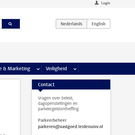
Login
agina’s
e & Marketing
meer Communicatie & Marketing pagina’s
Veiligheid
meer Veiligheid pagina’s
Contact
Vragen over beleid,
dagopenstellingen en
parkeergeldontheffing.
Parkeerbeheer
parkeren@vastgoed.leidenuniv.nl