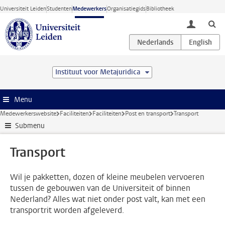
Ga direct naar de inhoud
Universiteit Leiden
Studenten
Medewerkers
Organisatiegids
Bibliotheek
toggle lo
Instituut voor Metajuridica
Menu
Medewerkerswebsite
Faciliteiten
Faciliteiten
Post en transport
Transport
Submenu
Transport
Wil je pakketten, dozen of kleine meubelen vervoeren
tussen de gebouwen van de Universiteit of binnen
Nederland? Alles wat niet onder post valt, kan met een
transportrit worden afgeleverd.