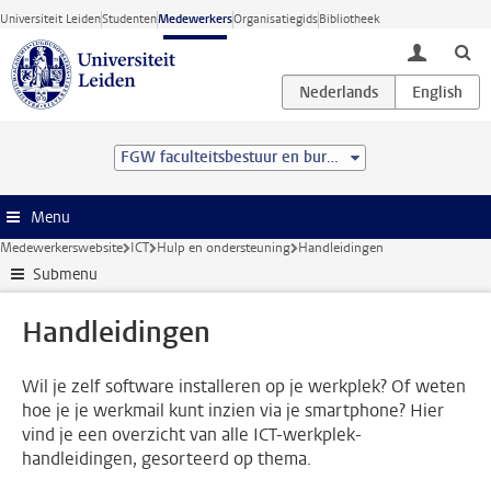
Ga direct naar de inhoud
Universiteit Leiden
Studenten
Medewerkers
Organisatiegids
Bibliotheek
toggle lo
FGW faculteitsbestuur en bureau
Menu
Medewerkerswebsite
ICT
Hulp en ondersteuning
Handleidingen
Submenu
Handleidingen
Wil je zelf software installeren op je werkplek? Of weten
hoe je je werkmail kunt inzien via je smartphone? Hier
vind je een overzicht van alle ICT-werkplek-
handleidingen, gesorteerd op thema.