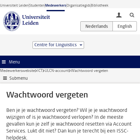
Ga direct naar de inhoud
Universiteit Leiden
Studenten
Medewerkers
Organisatiegids
Bibliotheek
toggle lo
Centre for Linguistics
Menu
Medewerkerswebsite
ICT
ULCN-account
Wachtwoord vergeten
Submenu
Wachtwoord vergeten
Ben je je wachtwoord vergeten? Wil je je wachtwoord
wijzigen of is je wachtwoord verlopen? In de meeste
gevallen kun je zelf je wachtwoord resetten via Account
Services. Lukt dit niet? Dan kun je terecht bij een ISSC-
helpdesk.