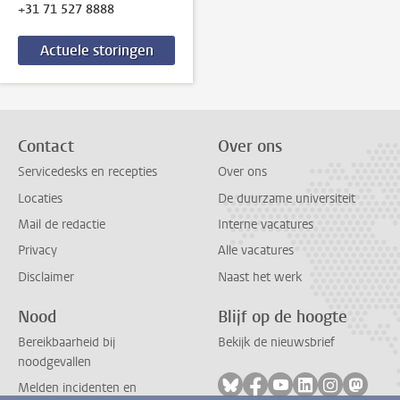
+31 71 527 8888
Actuele storingen
Contact
Over ons
Servicedesks en recepties
Over ons
Locaties
De duurzame universiteit
Mail de redactie
Interne vacatures
Privacy
Alle vacatures
Disclaimer
Naast het werk
Nood
Blijf op de hoogte
Bereikbaarheid bij
Bekijk de nieuwsbrief
noodgevallen
Volg ons op bluesky
Volg ons op facebook
Volg ons op youtub
Volg ons op li
Volg ons o
Volg 
Melden incidenten en