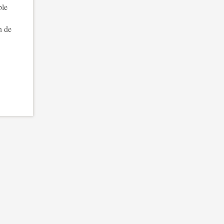
ble
n de