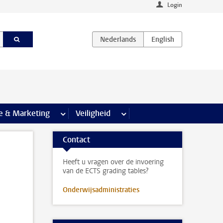
Login
agina’s
e & Marketing
meer Communicatie & Marketing pagina’s
Veiligheid
meer Veiligheid pagina’s
Contact
Heeft u vragen over de invoering
van de ECTS grading tables?
Onderwijsadministraties