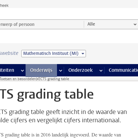
theek
werp of persoon en selecteer categorie
Alle
swebsite
Mathematisch Instituut (MI)
na’s
 pagina’s
iteiten
meer Faciliteiten pagina’s
Onderwijs
meer Onderwijs pagina’s
Onderzoek
meer Onderzoek p
Communicati
Toetsen en beoordelen
ECTS grading table
TS grading table
TS grading table geeft inzicht in de waarde van
de cijfers en vergelijkt cijfers internationaal.
 grading table is in 2016 landelijk ingevoerd. De waarde van