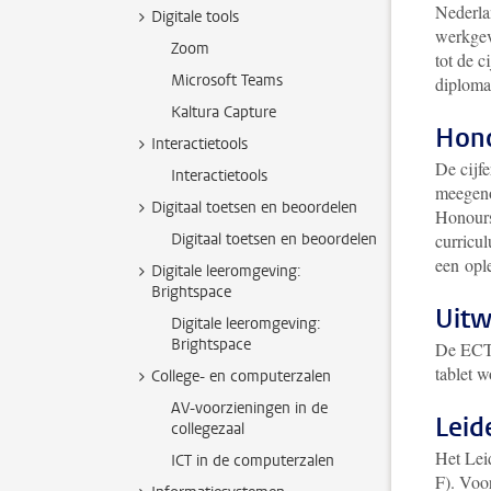
Nederlan
Digitale tools
werkgev
Zoom
tot de c
Microsoft Teams
diploma
Kaltura Capture
Hon
Interactietools
De cijfe
Interactietools
meegeno
Digitaal toetsen en beoordelen
Honourso
Digitaal toetsen en beoordelen
curricu
een opl
Digitale leeromgeving:
Brightspace
Uitw
Digitale leeromgeving:
Brightspace
De ECTS
tablet w
College- en computerzalen
AV-voorzieningen in de
Leid
collegezaal
Het Lei
ICT in de computerzalen
F). Voo