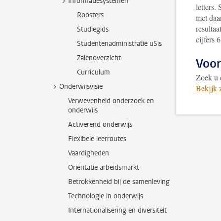
Informatiesystemen
letters
Roosters
met daar
resultaa
Studiegids
cijfers 
Studentenadministratie uSis
Zalenoverzicht
Voor
Curriculum
Zoek u 
Onderwijsvisie
Bekijk 
Verwevenheid onderzoek en
onderwijs
Activerend onderwijs
Flexibele leerroutes
Vaardigheden
Oriëntatie arbeidsmarkt
Betrokkenheid bij de samenleving
Technologie in onderwijs
Internationalisering en diversiteit