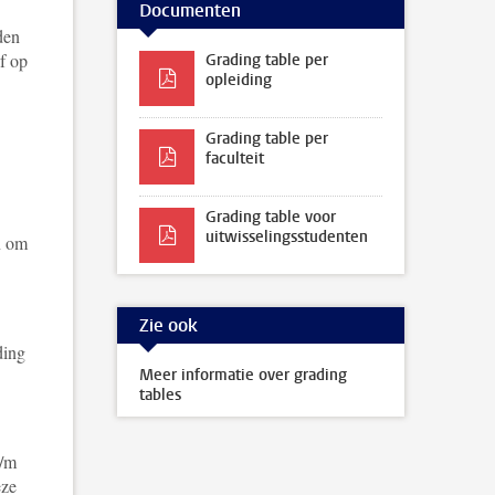
Documenten
den
f op
Grading table per
opleiding
Grading table per
faculteit
Grading table voor
uitwisselingsstudenten
n om
Zie ook
ding
Meer informatie over grading
tables
t/m
eze