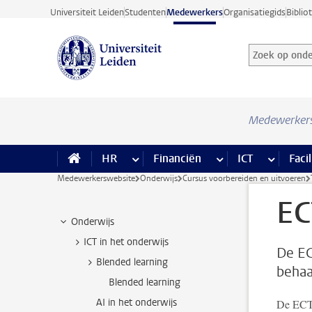
Ga direct naar de inhoud
Universiteit Leiden
Studenten
Medewerkers
Organisatiegids
Biblio
Zoek op onder
Zoekterm
Medewerker
HR
meer HR pagina’s
Financiën
meer Financiën pagi
ICT
meer ICT
Facil
Medewerkerswebsite
Onderwijs
Cursus voorbereiden en uitvoeren
EC
Onderwijs
ICT in het onderwijs
De EC
Blended learning
behaal
Blended learning
AI in het onderwijs
De ECTS