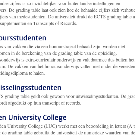
dse cijfers is zo inzichtelijker voor buitenlandse instellingen en
ers. De grading table laat ook zien hoe de behaalde cijfers zich verhou
ijfers van medestudenten. De universiteit drukt de ECTS grading table a
supplementen en Transcripts of Records.
oursstudenten
rs van vakken die via een honourstraject behaald zijn, worden niet
men in de berekening van de grading table van de opleiding.
nderwijs is extra-curriculair onderwijs en valt daarmee dus buiten het
lum. De vakken van het honoursonderwijs vallen niet onder de vereiste
eidingsdiploma te halen.
isselingsstudenten
 grading table geldt ook gewoon voor uitwisselingsstudenten. De gra
ordt afgedrukt op hun transcript of records.
en University College
den University College (LUC) werkt met een beoordeling in letters (A 
r de grading table gebruikt de universiteit de numerieke waarden van d