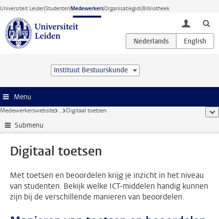
Ga direct naar de inhoud
Universiteit Leiden
Studenten
Medewerkers
Organisatiegids
Bibliotheek
toggle lo
Instituut Bestuurskunde
Menu
Medewerkerswebsite
...
Digitaal toetsen
too
Submenu
Digitaal toetsen
Met toetsen en beoordelen krijg je inzicht in het niveau
van studenten. Bekijk welke ICT-middelen handig kunnen
zijn bij de verschillende manieren van beoordelen.