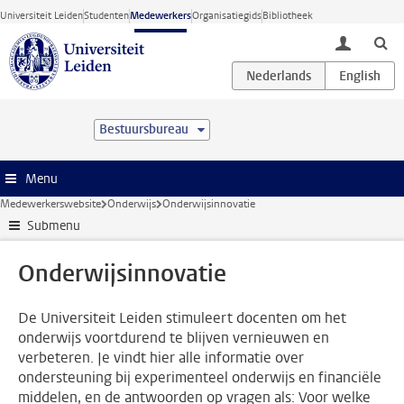
Ga direct naar de inhoud
Universiteit Leiden
Studenten
Medewerkers
Organisatiegids
Bibliotheek
toggle lo
Bestuursbureau
Menu
Medewerkerswebsite
Onderwijs
Onderwijsinnovatie
Submenu
Onderwijsinnovatie
De Universiteit Leiden stimuleert docenten om het
onderwijs voortdurend te blijven vernieuwen en
verbeteren. Je vindt hier alle informatie over
ondersteuning bij experimenteel onderwijs en financiële
middelen, en de antwoorden op vragen als: Voor welke