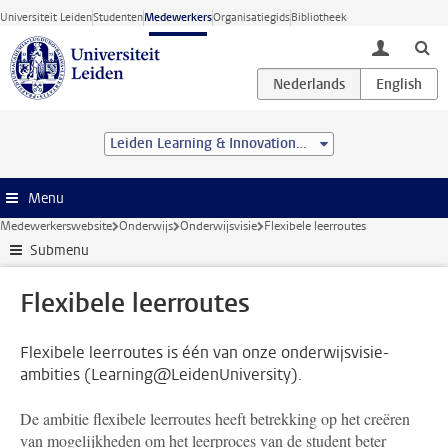
Ga direct naar de inhoud
Universiteit Leiden
Studenten
Medewerkers
Organisatiegids
Bibliotheek
toggle lo
Leiden Learning & Innovation Centre
Menu
Medewerkerswebsite
Onderwijs
Onderwijsvisie
Flexibele leerroutes
Submenu
Flexibele leerroutes
Flexibele leerroutes is één van onze onderwijsvisie-
ambities (Learning@LeidenUniversity).
De ambitie flexibele leerroutes heeft betrekking op het creëren
van mogelijkheden om het leerproces van de student beter