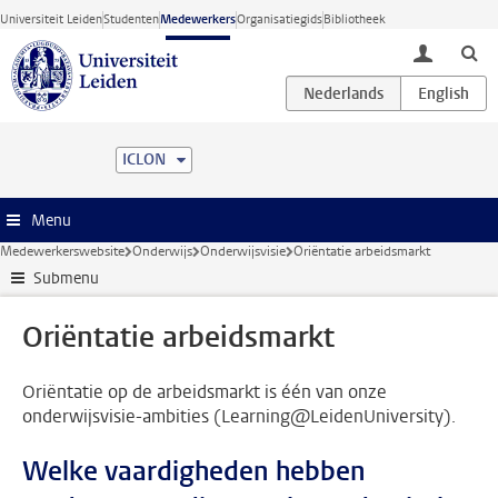
Ga direct naar de inhoud
Universiteit Leiden
Studenten
Medewerkers
Organisatiegids
Bibliotheek
toggle lo
ICLON
Menu
Medewerkerswebsite
Onderwijs
Onderwijsvisie
Oriëntatie arbeidsmarkt
Submenu
Oriëntatie arbeidsmarkt
Oriëntatie op de arbeidsmarkt is één van onze
onderwijsvisie-ambities (Learning@LeidenUniversity).
Welke vaardigheden hebben