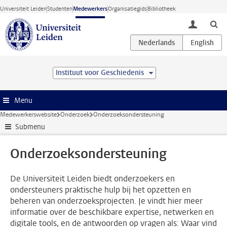
Ga direct naar de inhoud
Universiteit Leiden
Studenten
Medewerkers
Organisatiegids
Bibliotheek
toggle lo
Instituut voor Geschiedenis
Menu
Medewerkerswebsite
Onderzoek
Onderzoeksondersteuning
Submenu
Onderzoeksondersteuning
De Universiteit Leiden biedt onderzoekers en
ondersteuners praktische hulp bij het opzetten en
beheren van onderzoeksprojecten. Je vindt hier meer
informatie over de beschikbare expertise, netwerken en
digitale tools, en de antwoorden op vragen als: Waar vind