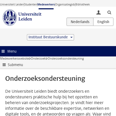
Ga direct naar de inhoud
Universiteit Leiden
Studenten
Medewerkers
Organisatiegids
Bibliotheek
toggle lo
Instituut Bestuurskunde
Menu
Medewerkerswebsite
Onderzoek
Onderzoeksondersteuning
Submenu
Onderzoeksondersteuning
De Universiteit Leiden biedt onderzoekers en
ondersteuners praktische hulp bij het opzetten en
beheren van onderzoeksprojecten. Je vindt hier meer
informatie over de beschikbare expertise, netwerken en
digitale tools, en de antwoorden op vragen als: Waar vind