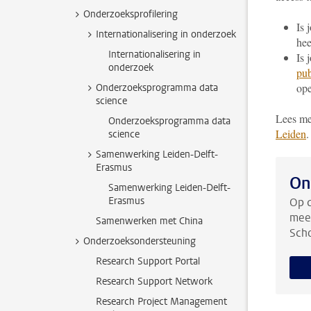
Onderzoeksprofilering
Is 
Internationalisering in onderzoek
hee
Internationalisering in
Is 
onderzoek
pub
ope
Onderzoeksprogramma data
science
Lees me
Onderzoeksprogramma data
Leiden
science
Samenwerking Leiden-Delft-
Erasmus
On
Samenwerking Leiden-Delft-
Erasmus
Op d
meer
Samenwerken met China
Scho
Onderzoeksondersteuning
Research Support Portal
Research Support Network
Research Project Management