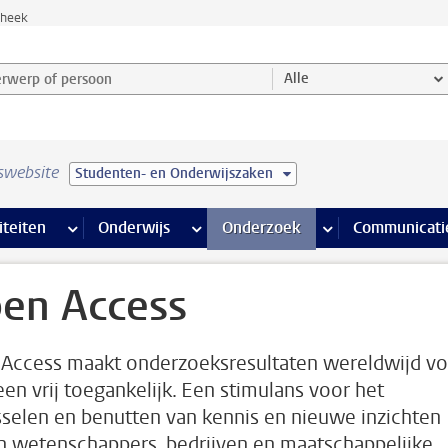
theek
werp of persoon en selecteer categorie
Alle
swebsite
Studenten- en Onderwijszaken
na’s
 pagina’s
iteiten
meer Faciliteiten pagina’s
Onderwijs
meer Onderwijs pagina’s
Onderzoek
meer Onderzoek p
Communicati
en Access
Access maakt onderzoeksresultaten wereldwijd vo
een vrij toegankelijk. Een stimulans voor het
sselen en benutten van kennis en nieuwe inzichten
n wetenschappers, bedrijven en maatschappelijke