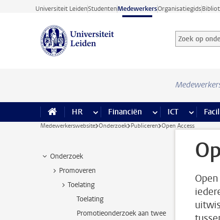
Ga direct naar de inhoud
Universiteit Leiden
Studenten
Medewerkers
Organisatiegids
Biblio
Zoek op onder
Zoekterm
Medewerker
HR
meer HR pagina’s
Financiën
meer Financiën pagi
ICT
meer ICT
Facil
Medewerkerswebsite
Onderzoek
Publiceren
Open Access
Op
Onderzoek
Promoveren
Open 
Toelating
ieder
Toelating
uitwi
Promotieonderzoek aan twee
tusse