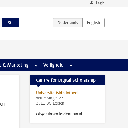
Login
agina’s
e & Marketing
meer Communicatie & Marketing pagina’s
Veiligheid
meer Veiligheid pagina’s
Centre for Digital Scholarship
Universiteitsbibliotheek
Witte Singel 27
or
2311 BG Leiden
cds@library.leidenuniv.nl