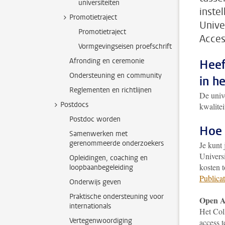
universiteiten
inste
Promotietraject
Unive
Promotietraject
Acces
Vormgevingseisen proefschrift
Afronding en ceremonie
Heef
Ondersteuning en community
in he
Reglementen en richtlijnen
De unive
Postdocs
kwalite
Postdoc worden
Hoe 
Samenwerken met
gerenommeerde onderzoekers
Je kunt
Univers
Opleidingen, coaching en
kosten 
loopbaanbegeleiding
Publica
Onderwijs geven
Praktische ondersteuning voor
Open Ac
internationals
Het Col
Vertegenwoordiging
access t