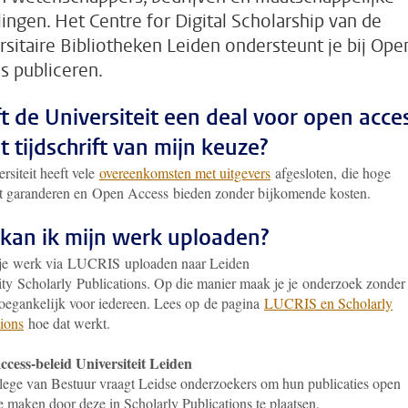
llingen. Het Centre for Digital Scholarship van de
rsitaire Bibliotheken Leiden ondersteunt je bij Ope
s publiceren.
t de Universiteit een deal voor open acce
t tijdschrift van mijn keuze?
rsiteit heeft vele
overeenkomsten met uitgevers
afgesloten, die hoge
it garanderen en Open Access bieden zonder bijkomende kosten.
kan ik mijn werk uploaden?
 je werk via LUCRIS uploaden naar
Leiden
ity Scholarly Publications
. Op die manier maak je je onderzoek zonder
toegankelijk voor iedereen. Lees op de pagina
LUCRIS en Scholarly
tions
hoe dat werkt.
cess-beleid Universiteit Leiden
lege van Bestuur vraagt Leidse onderzoekers om hun publicaties open
e maken door deze in Scholarly Publications te plaatsen.