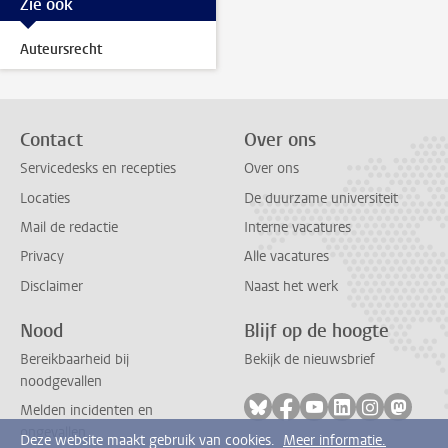
Zie ook
Auteursrecht
Contact
Over ons
Servicedesks en recepties
Over ons
Locaties
De duurzame universiteit
Mail de redactie
Interne vacatures
Privacy
Alle vacatures
Disclaimer
Naast het werk
Nood
Blijf op de hoogte
Bereikbaarheid bij
Bekijk de nieuwsbrief
noodgevallen
Volg ons op bluesky
Volg ons op facebook
Volg ons op youtub
Volg ons op li
Volg ons o
Volg 
Melden incidenten en
ongevallen
Deze website maakt gebruik van cookies.
Meer informatie.