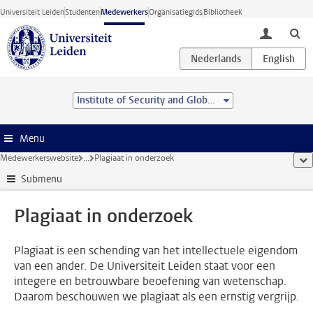
Ga direct naar de inhoud
Universiteit Leiden
Studenten
Medewerkers
Organisatiegids
Bibliotheek
toggle lo
Institute of Security and Global Affairs
Menu
Medewerkerswebsite
...
Plagiaat in onderzoek
too
Submenu
Plagiaat in onderzoek
Plagiaat is een schending van het intellectuele eigendom
van een ander. De Universiteit Leiden staat voor een
integere en betrouwbare beoefening van wetenschap.
Daarom beschouwen we plagiaat als een ernstig vergrijp.