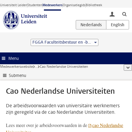
Ga direct naar de inhoud
Universiteit Leiden
Studenten
Medewerkers
Organisatiegids
Bibliotheek
toggle lo
FGGA Faculteitsbestuur en -bureau
Menu
Medewerkerswebsite
...
Cao Nederlandse Universiteiten
too
Submenu
Cao Nederlandse Universiteiten
De arbeidsvoorwaarden van universitaire werknemers
zijn geregeld via de cao Nederlandse Universiteiten.
Lees meer over je arbeidsvoorwaarden in de
cao Nederlandse