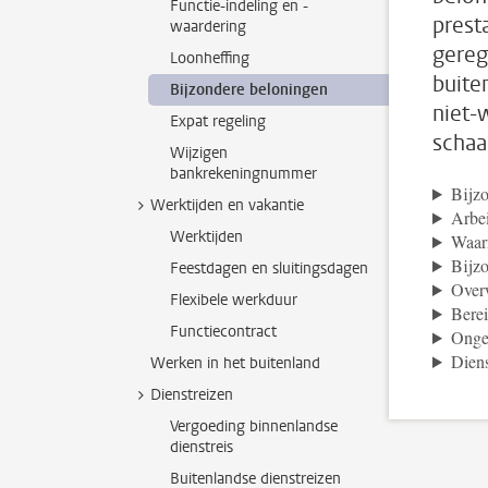
Functie-indeling en -
prest
waardering
gereg
Loonheffing
buite
Bijzondere beloningen
niet-
Expat regeling
schaal
Wijzigen
bankrekeningnummer
Bijzo
Werktijden en vakantie
Arbe
Werktijden
Waar
Bijzo
Feestdagen en sluitingsdagen
Over
Flexibele werkduur
Berei
Functiecontract
Ongeb
Dien
Werken in het buitenland
Dienstreizen
Vergoeding binnenlandse
dienstreis
Buitenlandse dienstreizen