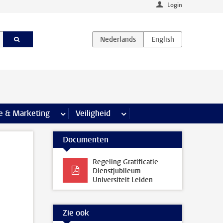
Login
agina’s
e & Marketing
meer Communicatie & Marketing pagina’s
Veiligheid
meer Veiligheid pagina’s
Documenten
Regeling Gratificatie
Dienstjubileum
Universiteit Leiden
Zie ook