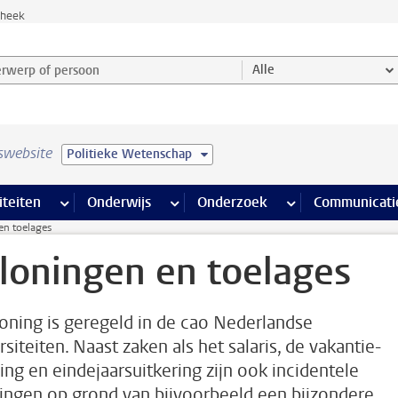
theek
werp of persoon en selecteer categorie
Alle
swebsite
Politieke Wetenschap
na’s
 pagina’s
iteiten
meer Faciliteiten pagina’s
Onderwijs
meer Onderwijs pagina’s
Onderzoek
meer Onderzoek p
Communicati
en toelages
loningen en toelages
loning is geregeld in de cao Nederlandse
siteiten. Naast zaken als het salaris, de vakantie-
ring en eindejaarsuitkering zijn ook incidentele
ingen op grond van bijvoorbeeld een bijzondere