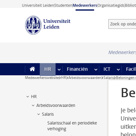
Ga direct naar de inhoud
Universiteit Leiden
Studenten
Medewerkers
Organisatiegids
Biblio
Zoek op onder
Zoekterm
Medewerker
HR
meer HR pagina’s
Financiën
meer Financiën pagi
ICT
meer ICT
Facil
Medewerkerswebsite
HR
Arbeidsvoorwaarden
Salaris
Beloningen 
Be
HR
Arbeidsvoorwaarden
Je be
Salaris
Univer
Salarisschaal en periodieke
uitke
verhoging
belon