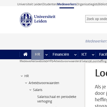
Ga direct naar de inhoud
Universiteit Leiden
Studenten
Medewerkers
Organisatiegids
Biblio
Zoek op onder
Zoekterm
Medewerker
HR
meer HR pagina’s
Financiën
meer Financiën pagi
ICT
meer ICT
Facil
Medewerkerswebsite
HR
Arbeidsvoorwaarden
Salaris
Loonheffing
Lo
HR
Arbeidsvoorwaarden
Als j
Salaris
door 
Salarisschaal en periodieke
heffi
verhoging
stopz