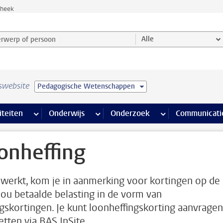
theek
werp of persoon en selecteer categorie
Alle
swebsite
Pedagogische Wetenschappen
na’s
 pagina’s
iteiten
meer Faciliteiten pagina’s
Onderwijs
meer Onderwijs pagina’s
Onderzoek
meer Onderzoek p
Communicati
onheffing
e werkt, kom je in aanmerking voor kortingen op de
jou betaalde belasting in de vorm van
ngskortingen. Je kunt loonheffingskorting aanvragen
etten via BAS InSite.