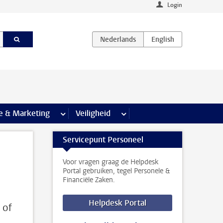
Login
agina’s
e & Marketing
meer Communicatie & Marketing pagina’s
Veiligheid
meer Veiligheid pagina’s
Servicepunt Personeel
Voor vragen graag de Helpdesk
Portal gebruiken, tegel Personele &
Financiële Zaken.
Helpdesk Portal
 of