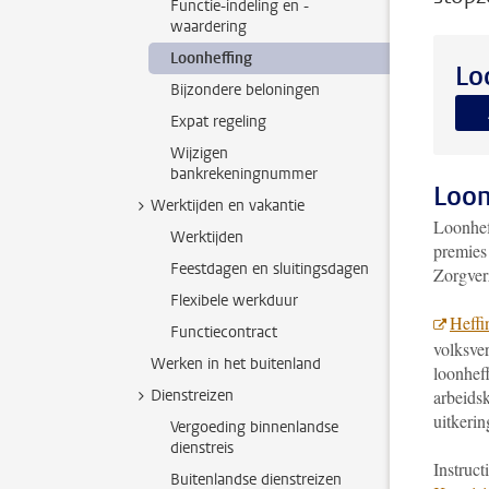
Functie-indeling en -
waardering
Loonheffing
Lo
Bijzondere beloningen
Expat regeling
Wijzigen
bankrekeningnummer
Loon
Werktijden en vakantie
Loonhef
Werktijden
premies
Feestdagen en sluitingsdagen
Zorgver
Flexibele werkduur
Heffi
Functiecontract
volksver
Werken in het buitenland
loonheff
Dienstreizen
arbeids
uitkerin
Vergoeding binnenlandse
dienstreis
Instruct
Buitenlandse dienstreizen