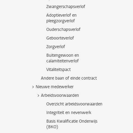
Zwangerschapsverlof
Adoptieverlof en
pleegzorgverlof
Ouderschapsverlof
Geboorteverlof
Zorgverlof
Buitengewoon en
calamiteitenverlof
Vitaliteitspact
Andere baan of einde contract
Nieuwe medewerker
Arbeidsvoorwaarden
Overzicht arbeidsvoorwaarden
Integriteit en nevenwerk
Basis Kwalificatie Onderwijs
(BKO)