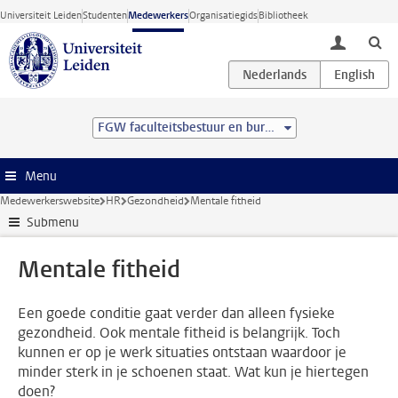
Ga direct naar de inhoud
Universiteit Leiden
Studenten
Medewerkers
Organisatiegids
Bibliotheek
toggle lo
FGW faculteitsbestuur en bureau
Menu
Medewerkerswebsite
HR
Gezondheid
Mentale fitheid
Submenu
Mentale fitheid
Een goede conditie gaat verder dan alleen fysieke
gezondheid. Ook mentale fitheid is belangrijk. Toch
kunnen er op je werk situaties ontstaan waardoor je
minder sterk in je schoenen staat. Wat kun je hiertegen
doen?